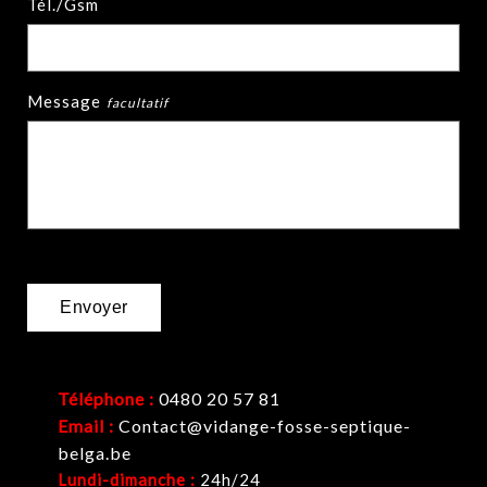
Tél./Gsm
Message
Téléphone :
0480 20 57 81
Email :
Contact@vidange-fosse-septique-
belga.be
Lundi-dimanche :
24h/24