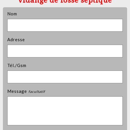
vidange de fosse septique
Nom
Adresse
Tél./Gsm
Message