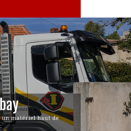
abay
c un matériel haut de
.