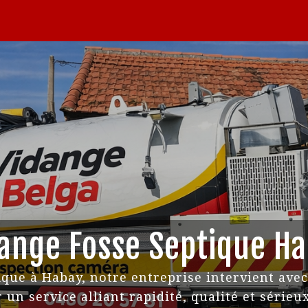
INSPECTION PAR CAMÉRA
CONTACT
TÉL: 0480 20 57 81
ange Fosse Septique H
ique à Habay, notre entreprise intervient ave
n service alliant rapidité, qualité et sérieux