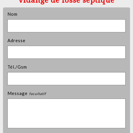
vidange de fosse septique
Nom
Adresse
Tél./Gsm
Message